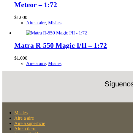
Meteor – 1:72
$
1.000
Aire a aire
,
Misiles
Matra R-550 Magic I/II – 1:72
$
1.000
Aire a aire
,
Misiles
Síguenos
Misiles
Aire a aire
Aire a superficie
Aire a tierra