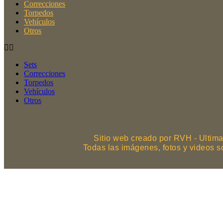
Correcciones
Torpedos
Vehículos
Otros
Sets
Correcciones
Torpedos
Vehículos
Otros
Sitio web creado por RVH - Ultima
Todas las imágenes, fotos y videos 