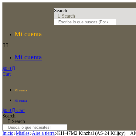
Saltar
al
Search
contenido
Search
Mi cuenta
Mi cuenta
$
0
0
Cart
Mi cuenta
Mi cuenta
$
0
0
Cart
Search
Search
Inicio
Misiles
Aire a tierra
KH-47M2 Kinzhal (AS-24 Killjoy) + A