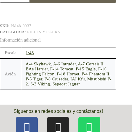
SKU:
PM48-0037
CATEGORÍA:
RIELES Y RACKS
Información adicional
Escala
1:48
A-4 Skyhawk
,
A-6 Intruder
,
A-7 Corsair II
,
BAe Harrier
,
F-14 Tomcat
,
F-15 Eagle
,
F-16
Avión
Fighting Falcon
,
F-18 Hornet
,
F-4 Phantom II
,
F-5 Tiger
,
F-8 Crusader
,
IAI Kfir
,
Mitsubishi F-
2
,
S-3 Viking
,
Sepecat Jaguar
Síguenos en redes sociales y contáctanos!