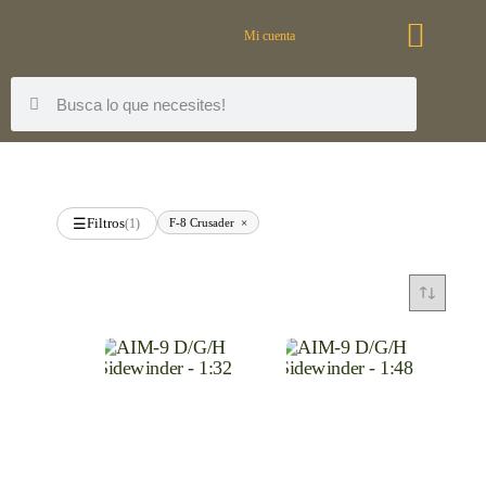
Mi cuenta
Filtros
F-8 Crusader
×
☰
(1)