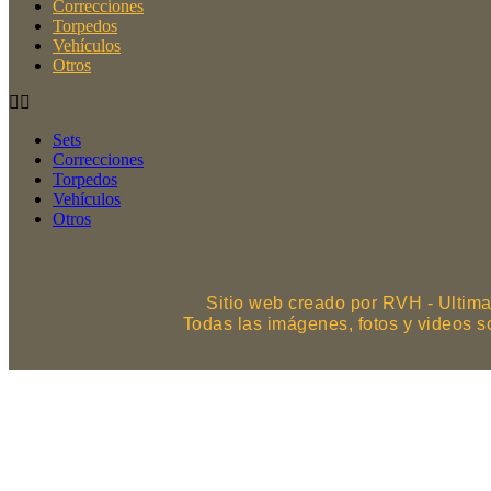
Correcciones
Torpedos
Vehículos
Otros
Sets
Correcciones
Torpedos
Vehículos
Otros
Sitio web creado por RVH - Ultima
Todas las imágenes, fotos y videos 