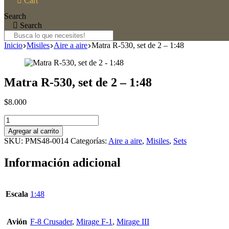
Cart
Search
Search
Inicio
Misiles
Aire a aire
Matra R-530, set de 2 – 1:48
Matra R-530, set de 2 – 1:48
$
8.000
Matra
R-
Agregar al carrito
530,
SKU:
PMS48-0014
Categorías:
Aire a aire
,
Misiles
,
Sets
set
de
Información adicional
2
-
1:48
cantidad
Escala
1:48
Avión
F-8 Crusader
,
Mirage F-1
,
Mirage III