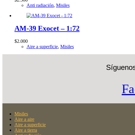
Anti radiación
,
Misiles
AM-39 Exocet – 1:72
$
2.000
Aire a superficie
,
Misiles
Síguenos
Fa
Misiles
Aire a aire
Aire a superficie
Aire a tierra