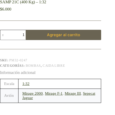
SAMP 21C (400 Kg) – 1:32
$
6.000
Agregar al carrito
SKU:
PM32-0247
CATEGORÍAS:
BOMBAS
,
CAIDA LIBRE
Información adicional
Escala
1:32
Mirage 2000
,
Mirage F-1
,
Mirage III
,
Sepecat
Avión
Jaguar