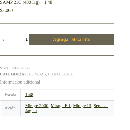
SAMP 21C (400 Kg) – 1:48
$
3.000
Agregar al carrito
SKU:
PM48-0247
CATEGORÍAS:
BOMBAS
,
CAIDA LIBRE
Información adicional
Escala
1:48
Mirage 2000
,
Mirage F-1
,
Mirage III
,
Sepecat
Avión
Jaguar