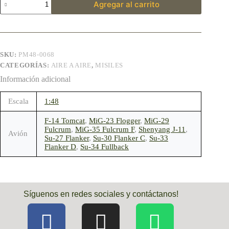
Agregar al carrito
SKU:
PM48-0068
CATEGORÍAS:
AIRE A AIRE
,
MISILES
Información adicional
Escala
1:48
F-14 Tomcat
,
MiG-23 Flogger
,
MiG-29
Fulcrum
,
MiG-35 Fulcrum F
,
Shenyang J-11
,
Avión
Su-27 Flanker
,
Su-30 Flanker C
,
Su-33
Flanker D
,
Su-34 Fullback
Síguenos en redes sociales y contáctanos!