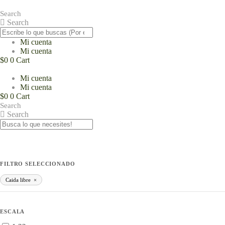
Saltar
al
Search
contenido
Search
Mi cuenta
Mi cuenta
$
0
0
Cart
Mi cuenta
Mi cuenta
$
0
0
Cart
Search
Search
FILTRO SELECCIONADO
Caida libre
×
ESCALA