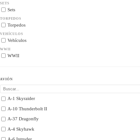
SETS
Sets
TORPEDOS
Torpedos
VEHÍCULOS
Vehículos
WWII
WWII
AVIÓN
A-1 Skyraider
A-10 Thunderbolt II
A-37 Dragonfly
A-4 Skyhawk
A-6 Intruder