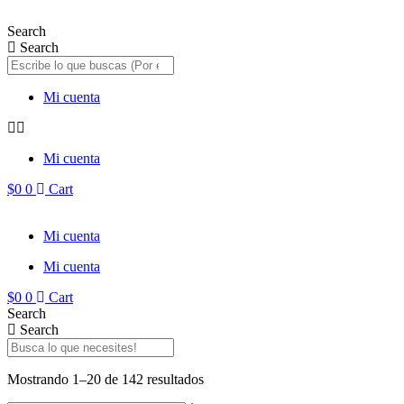
Saltar
al
Search
contenido
Search
Mi cuenta
Mi cuenta
$
0
0
Cart
Mi cuenta
Mi cuenta
$
0
0
Cart
Search
Search
Mostrando 1–20 de 142 resultados