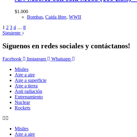
$
1.000
Bombas
,
Caida libre
,
WWII
1
2
3
4
…
8
Siguiente
Síguenos en redes sociales y contáctanos!
Facebook
Instagram
Whatsapp
Misiles
Aire a aire
Aire a superficie
Aire a tierra
Anti radiación
Entrenamiento
Nuclear
Rockets
Misiles
Aire a aire