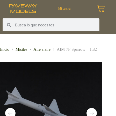
Mi cuenta
Inicio
Misiles
Aire a aire
AIM-7F Sparrow – 1:32