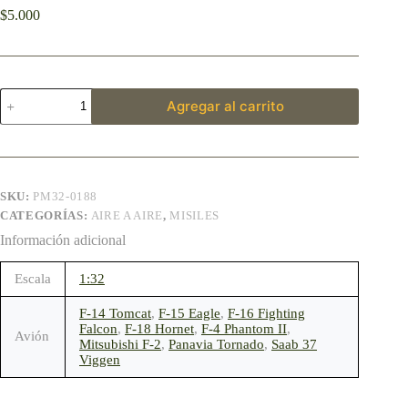
$
5.000
Agregar al carrito
SKU:
PM32-0188
CATEGORÍAS:
AIRE A AIRE
,
MISILES
Información adicional
Escala
1:32
F-14 Tomcat
,
F-15 Eagle
,
F-16 Fighting
Falcon
,
F-18 Hornet
,
F-4 Phantom II
,
Avión
Mitsubishi F-2
,
Panavia Tornado
,
Saab 37
Viggen