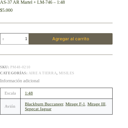
AS-37 AR Martel + LM-746 – 1:48
$
5.000
Agregar al carrito
SKU:
PM48-0210
CATEGORÍAS:
AIRE A TIERRA
,
MISILES
Información adicional
Escala
1:48
Blackburn Buccaneer
,
Mirage F-1
,
Mirage III
,
Avión
Sepecat Jaguar