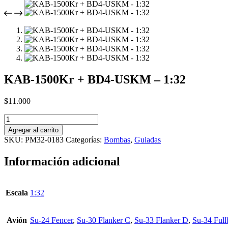
KAB-1500Kr + BD4-USKM – 1:32
$
11.000
KAB-
1500Kr
Agregar al carrito
+
SKU:
PM32-0183
Categorías:
Bombas
,
Guiadas
BD4-
USKM
Información adicional
-
1:32
cantidad
Escala
1:32
Avión
Su-24 Fencer
,
Su-30 Flanker C
,
Su-33 Flanker D
,
Su-34 Full