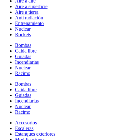
Aire a aire
Aire a superficie
Aire a tierra
Anti radiación
Entrenamiento
Nuclear
Rockets
Bombas
Caida libre
Guiadas
Incendiarias
Nuclear
Racimo
Bombas
Caida libre
Guiadas
Incendiarias
Nuclear
Racimo
Accesorios
Escaleras
Estanques exteriores
Modificaciones