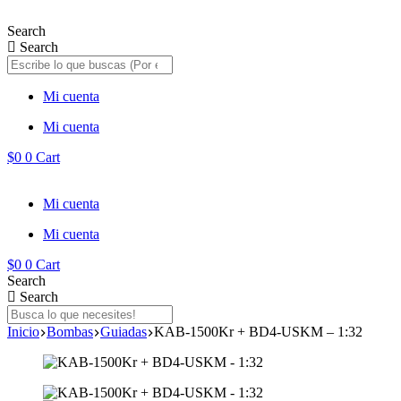
Saltar
al
Search
contenido
Search
Mi cuenta
Mi cuenta
$
0
0
Cart
Mi cuenta
Mi cuenta
$
0
0
Cart
Search
Search
Inicio
Bombas
Guiadas
KAB-1500Kr + BD4-USKM – 1:32