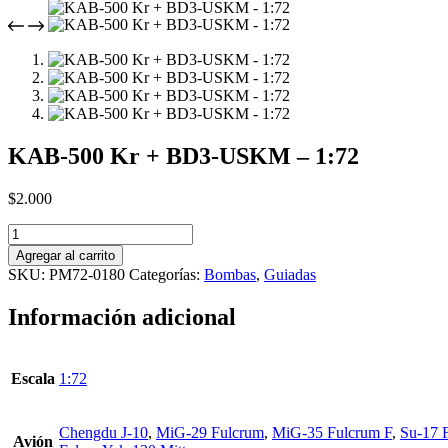
KAB-500 Kr + BD3-USKM – 1:72
$
2.000
KAB-
500
Agregar al carrito
Kr
SKU:
PM72-0180
Categorías:
Bombas
,
Guiadas
+
BD3-
Información adicional
USKM
-
1:72
cantidad
Escala
1:72
Chengdu J-10
,
MiG-29 Fulcrum
,
MiG-35 Fulcrum F
,
Su-17 F
Avión