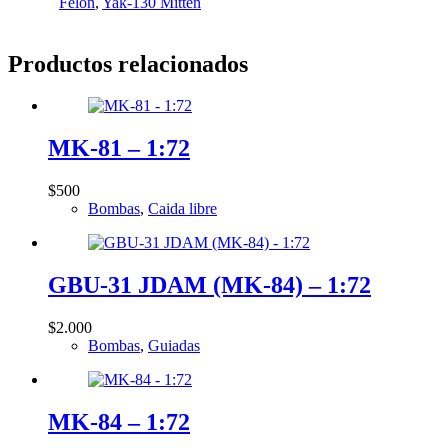
Felon
,
Yak-130 Mitten
Productos relacionados
MK-81 – 1:72
$
500
Bombas
,
Caida libre
GBU-31 JDAM (MK-84) – 1:72
$
2.000
Bombas
,
Guiadas
MK-84 – 1:72