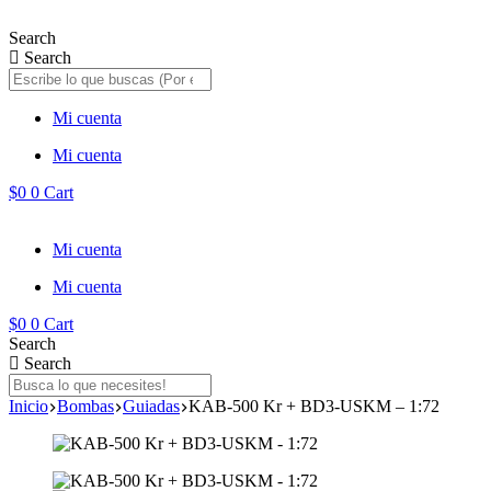
Saltar
al
Search
contenido
Search
Mi cuenta
Mi cuenta
$
0
0
Cart
Mi cuenta
Mi cuenta
$
0
0
Cart
Search
Search
Inicio
Bombas
Guiadas
KAB-500 Kr + BD3-USKM – 1:72