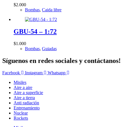
$
2.000
Bombas
,
Caida libre
GBU-54 – 1:72
$
1.000
Bombas
,
Guiadas
Síguenos en redes sociales y contáctanos!
Facebook
Instagram
Whatsapp
Misiles
Aire a aire
Aire a superficie
Aire a tierra
Anti radiación
Entrenamiento
Nuclear
Rockets