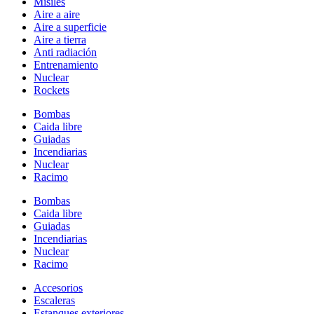
Misiles
Aire a aire
Aire a superficie
Aire a tierra
Anti radiación
Entrenamiento
Nuclear
Rockets
Bombas
Caida libre
Guiadas
Incendiarias
Nuclear
Racimo
Bombas
Caida libre
Guiadas
Incendiarias
Nuclear
Racimo
Accesorios
Escaleras
Estanques exteriores