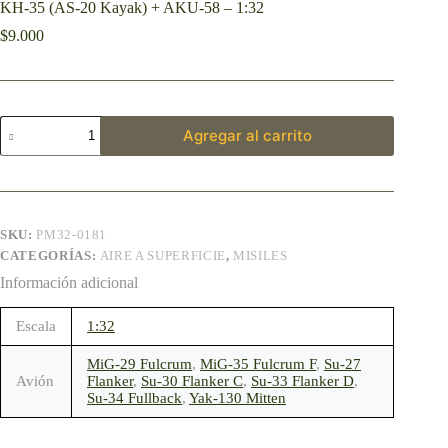
KH-35 (AS-20 Kayak) + AKU-58 – 1:32
$
9.000
Agregar al carrito
SKU:
PM32-0181
CATEGORÍAS:
AIRE A SUPERFICIE
,
MISILES
Información adicional
Escala
1:32
MiG-29 Fulcrum
,
MiG-35 Fulcrum F
,
Su-27
Avión
Flanker
,
Su-30 Flanker C
,
Su-33 Flanker D
,
Su-34 Fullback
,
Yak-130 Mitten