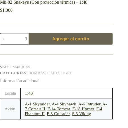
Mk-82 Snakeye (Con protección térmica) – 1:48
$
1.000
Agregar al carrito
SKU:
PM48-0199
CATEGORÍAS:
BOMBAS
,
CAIDA LIBRE
Información adicional
Escala
1:48
A-1 Skyraider
,
A-4 Skyhawk
,
A-6 Intruder
,
A-
Avión
7 Corsair II
,
F-14 Tomcat
,
F-18 Hornet
,
F-4
Phantom II
,
F-8 Crusader
,
S-3 Viking