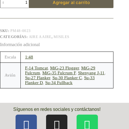
Agregar al carrito
SKU:
PM48-0023
CATEGORÍAS:
AIRE A AIRE
,
MISILES
Información adicional
Escala
1:48
F-14 Tomcat
,
MiG-23 Flogger
,
MiG-29
Fulcrum
,
MiG-35 Fulcrum F
,
Shenyang J-11
,
Avión
Su-27 Flanker
,
Su-30 Flanker C
,
Su-33
Flanker D
,
Su-34 Fullback
Síguenos en redes sociales y contáctanos!