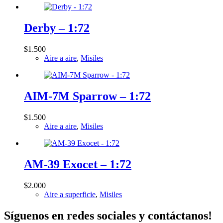
Derby – 1:72
$
1.500
Aire a aire
,
Misiles
AIM-7M Sparrow – 1:72
$
1.500
Aire a aire
,
Misiles
AM-39 Exocet – 1:72
$
2.000
Aire a superficie
,
Misiles
Síguenos en redes sociales y contáctanos!