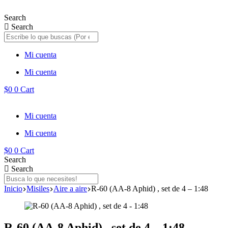
Saltar
al
Search
contenido
Search
Mi cuenta
Mi cuenta
$
0
0
Cart
Mi cuenta
Mi cuenta
$
0
0
Cart
Search
Search
Inicio
Misiles
Aire a aire
R-60 (AA-8 Aphid) , set de 4 – 1:48
R-60 (AA-8 Aphid) , set de 4 – 1:48