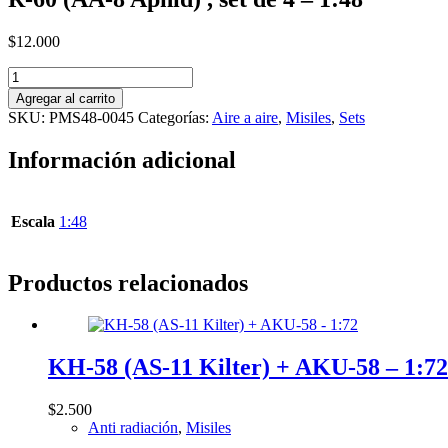
$
12.000
R-
60
Agregar al carrito
(AA-
SKU:
PMS48-0045
Categorías:
Aire a aire
,
Misiles
,
Sets
8
Aphid)
Información adicional
,
set
de
4
Escala
1:48
-
1:48
cantidad
Productos relacionados
KH-58 (AS-11 Kilter) + AKU-58 – 1:72
$
2.500
Anti radiación
,
Misiles