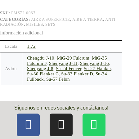
SKU:
PMS72-0067
CATEGORÍAS:
AIRE A SUPERFICIE
,
AIRE A TIERRA
,
ANTI
RADIACIÓN
,
MISILES
,
SETS
Información adicional
Escala
1:72
Chengdu J-10
,
MiG-29 Fulcrum
,
MiG-35
Fulcrum F
,
Shenyang J-11
,
Shenyang J-16
,
Avión
Shenyang J-8
,
Su-24 Fencer
,
Su-27 Flanker
,
Su-30 Flanker C
,
Su-33 Flanker D
,
Su-34
Fullback
,
Su-57 Felon
Síguenos en redes sociales y contáctanos!