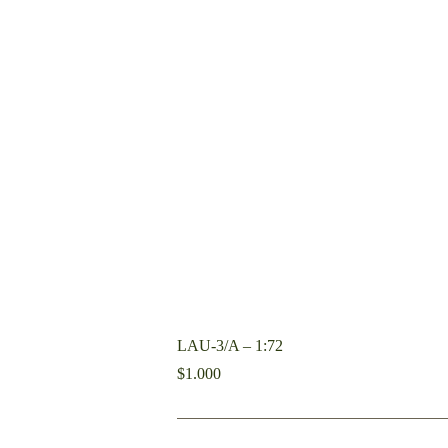
LAU-3/A – 1:72
$
1.000