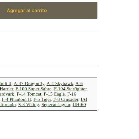
Agregar al carrito
olt II
,
A-37 Dragonfly
,
A-4 Skyhawk
,
A-6
Harrier
,
F-100 Super Sabre
,
F-104 Starfighter
,
ardvark
,
F-14 Tomcat
,
F-15 Eagle
,
F-16
,
F-4 Phantom II
,
F-5 Tiger
,
F-8 Crusader
,
IAI
 Tornado
,
S-3 Viking
,
Sepecat Jaguar
,
UH-60