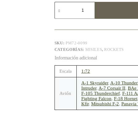
LAU-
3/A
-
1:72
cantidad
SKU:
PM72-0099
CATEGORÍAS:
MISILES
,
ROCKETS
Información adicional
Escala
1:72
A-1 Skyraider
,
A-10 Thunderb
Intruder
,
A-7 Corsair II
,
BAe 
Avión
F-105 Thunderchief
,
F-111 A
Fighting Falcon
,
F-18 Hornet
Kfir
,
Mitsubishi F-2
,
Panavia