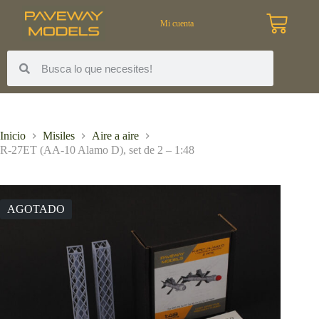
Mi cuenta
Inicio
Misiles
Aire a aire
R-27ET (AA-10 Alamo D), set de 2 – 1:48
AGOTADO