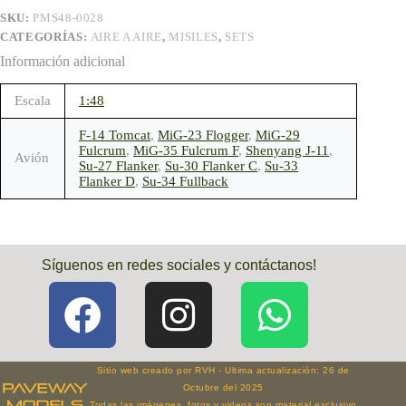
SKU:
PMS48-0028
CATEGORÍAS:
AIRE A AIRE
,
MISILES
,
SETS
Información adicional
Escala
1:48
F-14 Tomcat
,
MiG-23 Flogger
,
MiG-29
Fulcrum
,
MiG-35 Fulcrum F
,
Shenyang J-11
,
Avión
Su-27 Flanker
,
Su-30 Flanker C
,
Su-33
Flanker D
,
Su-34 Fullback
Síguenos en redes sociales y contáctanos!
Sitio web creado por RVH - Ultima actualización: 26 de
Octubre del 2025
Todas las imágenes, fotos y videos son material exclusivo