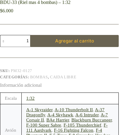
BDU-33 (Riel mas 4 bombas) – 1:32
$
6.000
Agregar al carrito
SKU:
PM32-0127
CATEGORÍAS:
BOMBAS
,
CAIDA LIBRE
Información adicional
Escala
1:32
A-1 Skyraider
,
A-10 Thunderbolt II
,
A-37
Dragonfly
,
A-4 Skyhawk
,
A-6 Intruder
,
A-7
Corsair II
,
BAe Harrier
,
Blackburn Buccaneer
,
F-100 Super Sabre
,
F-105 Thunderchief
,
F-
Avión
111 Aardvark
,
F-16 Fighting Falcon
,
F-4