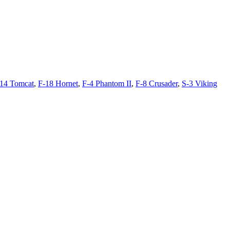
14 Tomcat
,
F-18 Hornet
,
F-4 Phantom II
,
F-8 Crusader
,
S-3 Viking