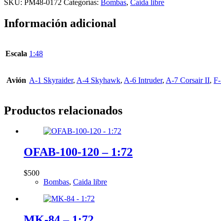
SKU:
PM48-0172
Categorías:
Bombas
,
Caida libre
Información adicional
Escala
1:48
Avión
A-1 Skyraider
,
A-4 Skyhawk
,
A-6 Intruder
,
A-7 Corsair II
,
F-
Productos relacionados
OFAB-100-120 – 1:72
$
500
Bombas
,
Caida libre
MK-84 – 1:72