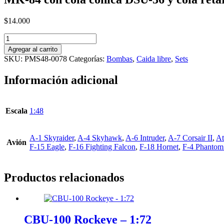
$
14.000
MK-
84
Agregar al carrito
con
SKU:
PMS48-0078
Categorías:
Bombas
,
Caida libre
,
Sets
cola
cónica
Información adicional
DSU-
36
y
cola
Escala
1:48
retardadora
DSU-
50,
A-1 Skyraider
,
A-4 Skyhawk
,
A-6 Intruder
,
A-7 Corsair II
,
At
Avión
set
F-15 Eagle
,
F-16 Fighting Falcon
,
F-18 Hornet
,
F-4 Phantom 
de
4
-
Productos relacionados
1:48
cantidad
CBU-100 Rockeye – 1:72