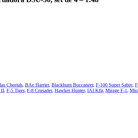
las Cheetah
,
BAe Harrier
,
Blackburn Buccaneer
,
F-100 Super Sabre
,
F
II
,
F-5 Tiger
,
F-8 Crusader
,
Hawker Hunter
,
IAI Kfir
,
Mirage F-1
,
Mira