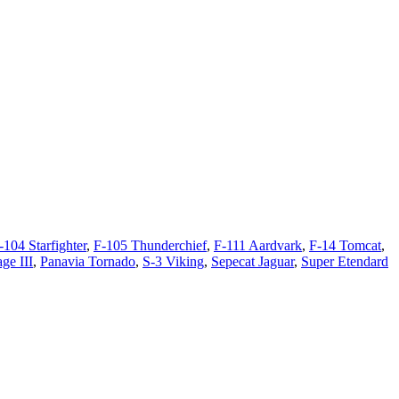
-104 Starfighter
,
F-105 Thunderchief
,
F-111 Aardvark
,
F-14 Tomcat
,
ge III
,
Panavia Tornado
,
S-3 Viking
,
Sepecat Jaguar
,
Super Etendard