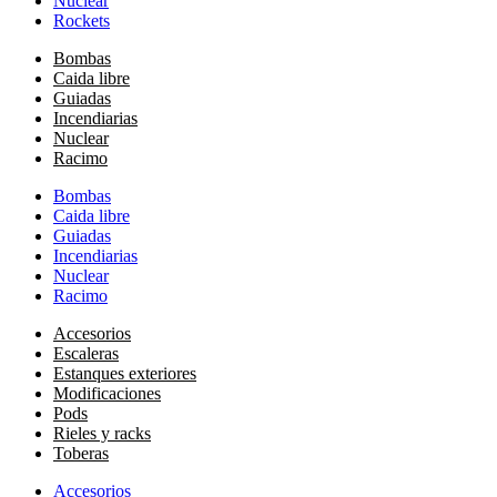
Nuclear
Rockets
Bombas
Caida libre
Guiadas
Incendiarias
Nuclear
Racimo
Bombas
Caida libre
Guiadas
Incendiarias
Nuclear
Racimo
Accesorios
Escaleras
Estanques exteriores
Modificaciones
Pods
Rieles y racks
Toberas
Accesorios