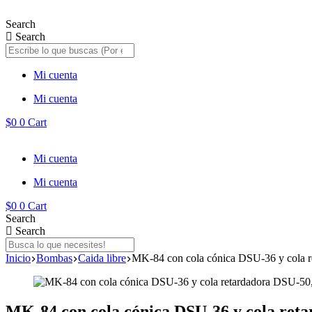
Saltar
al
Search
contenido
Search
Mi cuenta
Mi cuenta
$
0
0
Cart
Mi cuenta
Mi cuenta
$
0
0
Cart
Search
Search
Inicio
Bombas
Caida libre
MK-84 con cola cónica DSU-36 y cola re
MK-84 con cola cónica DSU-36 y cola retar