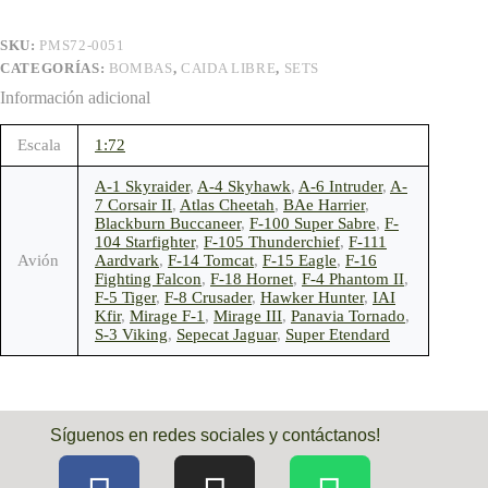
SKU:
PMS72-0051
CATEGORÍAS:
BOMBAS
,
CAIDA LIBRE
,
SETS
Información adicional
Escala
1:72
A-1 Skyraider
,
A-4 Skyhawk
,
A-6 Intruder
,
A-
7 Corsair II
,
Atlas Cheetah
,
BAe Harrier
,
Blackburn Buccaneer
,
F-100 Super Sabre
,
F-
104 Starfighter
,
F-105 Thunderchief
,
F-111
Avión
Aardvark
,
F-14 Tomcat
,
F-15 Eagle
,
F-16
Fighting Falcon
,
F-18 Hornet
,
F-4 Phantom II
,
F-5 Tiger
,
F-8 Crusader
,
Hawker Hunter
,
IAI
Kfir
,
Mirage F-1
,
Mirage III
,
Panavia Tornado
,
S-3 Viking
,
Sepecat Jaguar
,
Super Etendard
Síguenos en redes sociales y contáctanos!